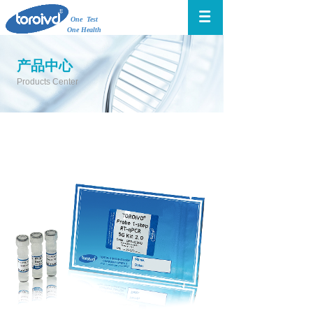
One Test
One Health
产品中心
Products Center