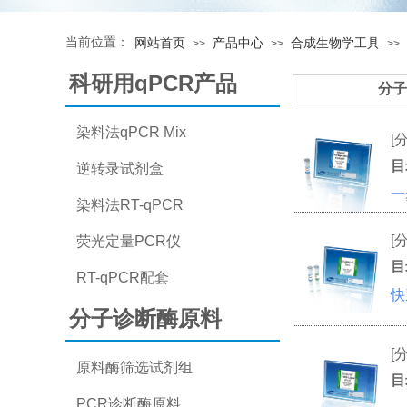
当前位置：
网站首页
产品中心
合成生物学工具
>>
>>
>>
科研用qPCR产品
分子
染料法qPCR Mix
[
目
逆转录试剂盒
一
染料法RT-qPCR
[
荧光定量PCR仪
目
RT-qPCR配套
快
分子诊断酶原料
[
原料酶筛选试剂组
目
PCR诊断酶原料