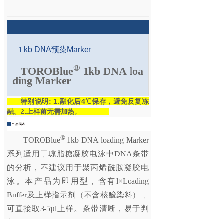
1
kb
DNA预染Marker
®
TOROBlue
1kb DNA loa
ding Marker
特别说明: 1.融化后4℃保存，避免反复冻
融。2.上样前无需加热
。
®
TOROBlue
1kb DNA loading Marker
系列适用于琼脂糖凝胶电泳中DNA条带
的分析，不建议用于聚丙烯酰胺凝胶电
泳。本产品为即用型，含有l×Loading
Buffer及上样指示剂（不含核酸染料），
可直接取3-5µl上样。条带清晰，易于判