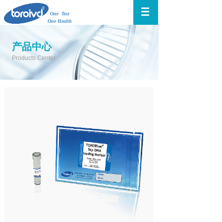
One Test
One Health
产品中心
Products Center