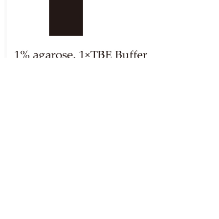
图1 琼脂糖凝胶(1%)电泳图谱
Fig.1 agarose gel(1%) electrophoresis
®
名称：
TOROBlue
1kb DNA loading
Marker
货号：
BDL-031
规格：
500μL×1 tube/bag
组
组分
分货
包装规格
数量
保存温度
名称
号
TO