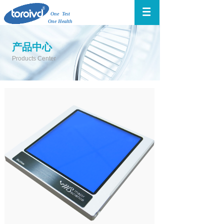
One Test
One Health
产品中心
Products Center