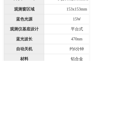
观测窗区域
153x153mm
蓝色光源
15W
观测仪基底设计
平台式
蓝光波长
470nm
自动关机
约
分钟
6
材料
铝合金
额定功率
DC 12V, 2A
重量
约
760g
【
产品配件
】
型号
产品描述
倾斜式
琥珀色滤片，适用
MBE-LID-
580nm