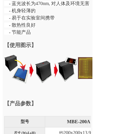
- 蓝光波长为
470nm,
对人体及环境无害
-
机身轻薄的
-
易于在实验室间携带
-
散热性良好
- 节能产品
【
使用图示
】
【
产品参数
】
型号
MBE-200A
200x200x13.9mm
约
尺寸
(WxLxH)